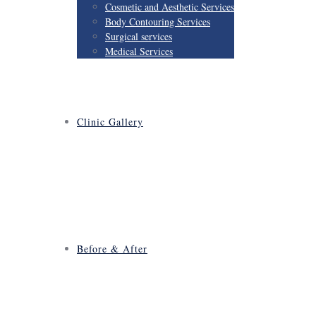
Cosmetic and Aesthetic Services
Body Contouring Services
Surgical services
Medical Services
Clinic Gallery
Before & After