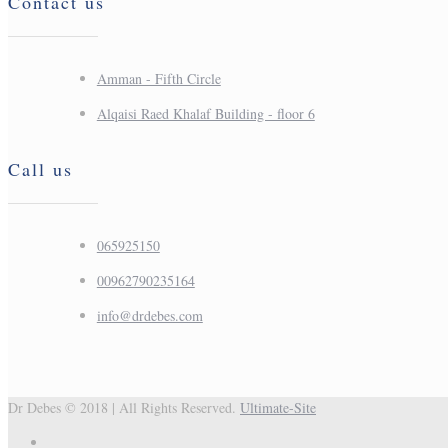
Contact us
Amman - Fifth Circle
Alqaisi Raed Khalaf Building - floor 6
Call us
065925150
info@drdebes.com
Dr Debes © 2018 | All Rights Reserved.
Ultimate-Site