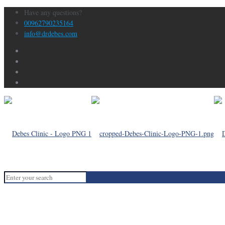
Have any questions?
00962790235164
info@drdebes.com